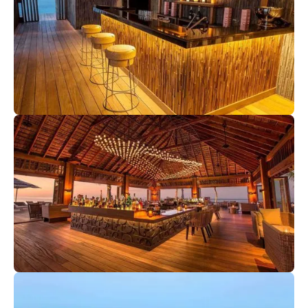
Champagne Pavillion
Романтическая зона у океана идеально подходит для
свидания перед ужином с бокалом шампанского,
великолепными канапе и пирожными. Отсюда
открывается захватывающий вид на частный пляж и
пронзительную синь океана.
Coco Bar
От развлекательной программы до полноценного