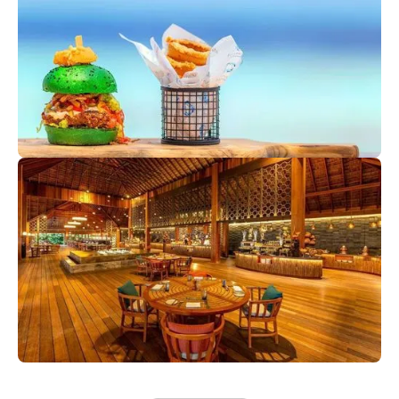
меню напитков, вин, коктейлей, закусок и кальянов –
все это бар Coco. Добавьте бассейн и всего несколько
шагов по пляжу до лагуны, и вы поймете, почему
будете возвращаться сюда ежедневно.
JFK (Junk Food Kitchen)
Ресторан предлагает гостям попробовать необычную
кухню полезного фастфуда. Безглютеновые начос или
вегетарианские крылышки из цветной капусты в
рисовом тесте и эксклюзивный безглютеновый бургер.
Для тех, кто предпочитает мясо, подадут лучшие
нарезки из выдержанной говядины, стейк Tomahawk и
другие гастрономические шедевры.
Canneli Restaurant
Основной ресторан с отличным выбором блюд и