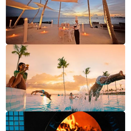
Palm Beach
Очаровательное сочетание ресторана и бара, идеально
подходящее для вечерних посиделок на закате.
Насладитесь испанской паэльей, закажите
свежеприготовленное барбекю и другие фирменные
блюда.
Rainbow
Впечатляющий выбор роскошных вин, коктейлей и
освежающих напитков в баре у бассейна.