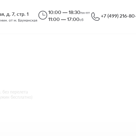
10:00 — 18:30
пн-пт
, д. 7, стр. 1
+7 (499) 216-80
11:00 — 17:00
сб
 мин. от м. Бауманская
ili Resort Maldi
30
л. без перелета
ужин бесплатно)