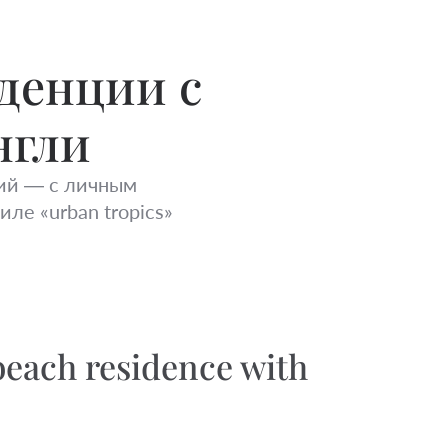
денции с
нгли
ий — с личным
е «urban tropics»
each residence with