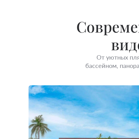
Совреме
вид
От уютных пл
бассейном, панор