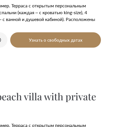
номер. Терраса с открытым персональным
спальни (каждая – с кроватью king-size), 4
– с ванной и душевой кабиной). Расположены
Узнать о свободных датах
ach villa with private
номер. Терраса с открытым персональным