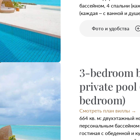
бассейном, 4 спальни (каж
(каждая – с ванной и душ
Фото и удобства
3-bedroom b
private pool 
bedroom)
Смотреть план виллы →
664 кв. м: двухэтажный н
персональным бассейном 
гостиная с обеденной и ку