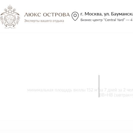
г. Москва, ул. Бауманская
Бизнес-центр “Central Yard” — 4
Kuda Villing
Мальдивы
,
Атолл Северный Мале
95 приватных вилл
от
710 0
минимальная площадь виллы 152 м²
за 7 дней за 2 че
ВB=НВ (завтрак+