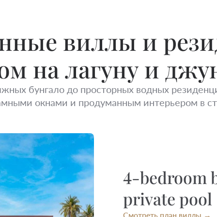
нные виллы и рези
ом на лагуну и джу
яжных бунгало до просторных водных резиденц
амными окнами и продуманным интерьером в стил
4-bedroom b
private pool
Смотреть план виллы →