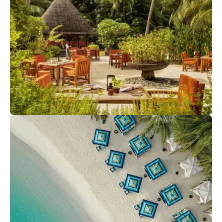
Потанцуйте вечером в баре у бассейна, закажите
коктейли, кальян и насладитесь живой музыкой.
Botanica
Поужинайте под деревьями и звездами в ресторане
органической кухни. Свежие овощи и травы выращены
в прекрасных садах курорта.