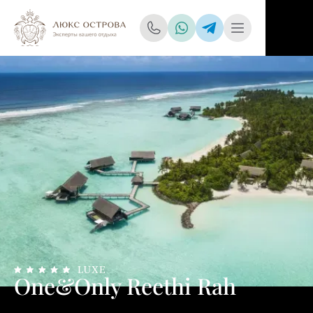
One&Only Reethi Rah