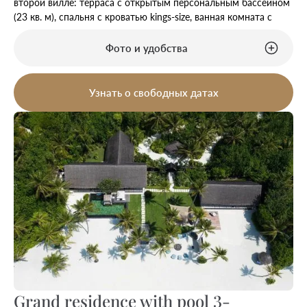
второй вилле: терраса с открытым персональным бассейном
(23 кв. м), спальня с кроватью kings-size, ванная комната с
ванной, душем и душем на открытом воздухе.
Дополнительно: iPad. Расположена в уединенном месте на
Фото и удобства
пляже Sunset Beach. Гости данного номера имеют особые
привилегии.
Узнать о свободных датах
Grand residence with pool 3-