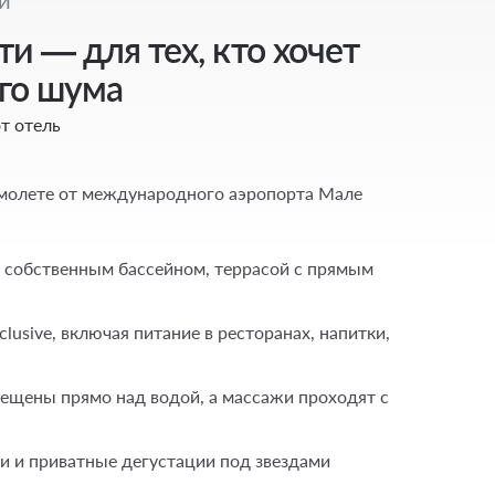
ЛИ
и — для тех, кто хочет
его шума
т отель
амолете от международного аэропорта Мале
 собственным бассейном, террасой с прямым
lusive, включая питание в ресторанах, напитки,
мещены прямо над водой, а массажи проходят с
и и приватные дегустации под звездами