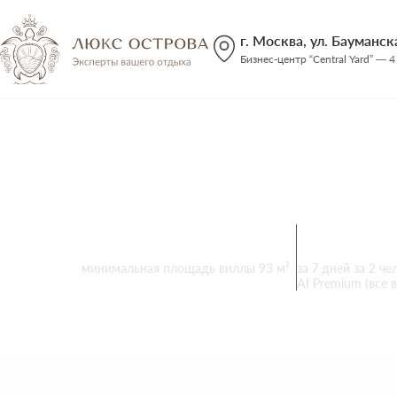
г. Москва, ул. Бауманская
Бизнес-центр “Central Yard” — 4
Sun Siyam Ir
Мальдивы
,
Атолл Дхаалу
125 приватных вилл
от
466 8
минимальная площадь виллы 93 м²
за 7 дней за 2 че
AI Premium (все