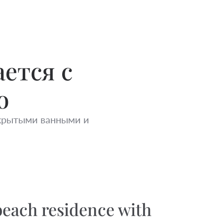
ется с
о
крытыми ванными и
each residence with