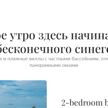
е утро здесь начина
бесконечного синег
е и пляжные виллы с частными бассейнами, от
панорамными окнами
2-bedroom b