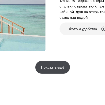
175 кв. м: терраса с отк
спальня с кроватью king-s
кабиной, душ на открытом
сваях над водой.
Фото и удобства
Показать ещё