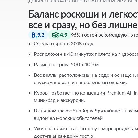
ДОБРО ПОЖАЛОВАТЬ В СУН СИЯМ ИРУ ВЕ
Баланс роскоши и легкост
все и сразу, но без лишн
9.2
4.9
95% гостей рекомендуют это
Отель открыт в 2018 году
Расположен в 40 минутах полета на гидрос
Размер острова 500 x 100 м
Все виллы расположены на воде и оснащены
спуском в океан и панорамными окнами.
Курорт работает по концепции Premium All Inc
мини-бар и экскурсии.
В спа-комплексе Sun Aqua Spa кабинеты раз
видом на морских обитателей.
Ужин на пляже, гастро-шоу с морепродуктам
доступны каждому гостю.