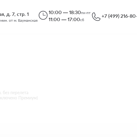
10:00 — 18:30
пн-пт
, д. 7, стр. 1
+7 (499) 216-80
11:00 — 17:00
сб
 мин. от м. Бауманская
u Veli
00
л. без перелета
 включено Премиум)