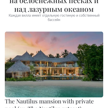
на белоснежных песках и
над лазурным океаном
Каждая вилла имеет отдельную гостиную и собственный
бассейн
The Nautilus mansion with private