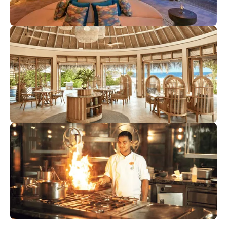
Naiboli
Идеальный лаундж у бассейна с приятным выбором
напитков и закусок. В течение всего дня подают
бесплатные вкуснейшие канапе прямо к вашим
шезлонгам.
Thyme
Светлый и просторный пляжный ресторан.. Обилие
изысканного угощения, которое дарит удовольствие от
каждого кусочка. Местные и интернациональные
блюда в самом лучшем исполнении.
Ocaso