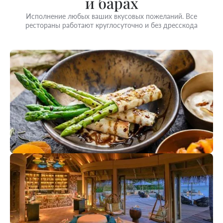
и барах
Исполнение любых ваших вкусовых пожеланий. Все
рестораны работают круглосуточно и без дресскода
Ananda Courmet Ayuverveda
Cuisine
Ресторан аюрведической кухни. Специально
составленное меню включает шесть основных вкусов
пищи, жизненно важных для здоровья и энергии.